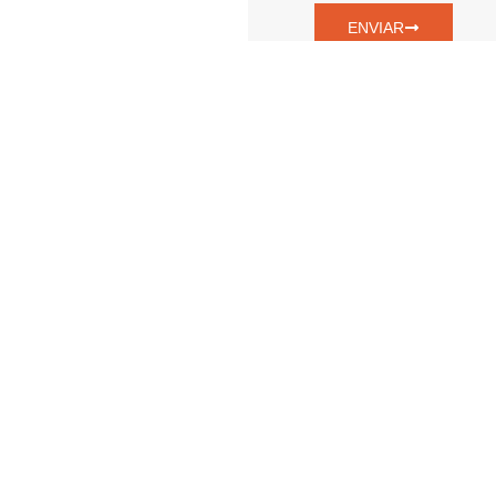
ENVIAR
nu
Contato
Home
Av. Ouro Fino, 853 - Bosque dos Eucaliptos,